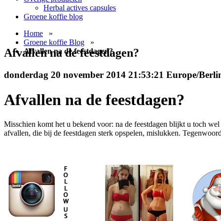
Herbal actives capsules
Groene koffie blog
Home
»
Groene koffie Blog
»
Afvallen na de feestdagen?
Afvallen na de feestdagen?
donderdag 20 november 2014 21:53:21 Europe/Berli
Afvallen na de feestdagen?
Misschien komt het u bekend voor: na de feestdagen blijkt u toch wel 
afvallen, die bij de feestdagen sterk opspelen, mislukken. Tegenwoordi