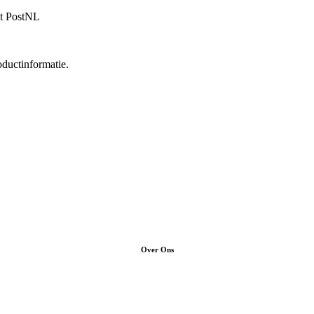
et PostNL
oductinformatie.
Over Ons