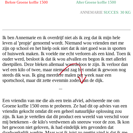
Before Groene koffie 1500
After Groene koffie 1500
ANNEMARIE
SUCCES: 30 KG
Ik ben Annemarie en ik overdrijf niet als ik zeg dat ik mijn hele
leven al 'propje' genoemd wordt. Niemand wou vrienden met me
zijn op school en het hielp ook niet dat ik niet goed was in sporten
of huiswerk maken. Ik voelde me echt verloren als een kind. Toen ik
ouder werd, besloot ik dat ik wou afvallen en begon ik met allerlei
dieetpillen. Deze bleken allemaal waardeloos te zijn. Ik verloor dan
wel een kilo of twee, maar niemand zag het omdat ik gewoon nog
steeds dik was. Ik ging meerdere malen per week naar een
sportschool, maar dit zette evenmin zoden aan de dijk.
...
Een vriendin van me die als een trein afviel, adviseerde me om
Groene koffie 1500 eens te proberen. Ze had dit op advies van een
vriendin gekocht omdat dit een geheel natuurlijke oplossing zou
zijn. Ik kan je vertellen dat dit product een wereld van verschil voor
mij betekenen - de kilo's verdwenen als sneeuw voor de zon. Ik kon
het gewoon niet geloven, ik had eindelijk iets gevonden dat
daadwerkelijk werkte. Maar wat ik juist zo prettig vind is dat ik me