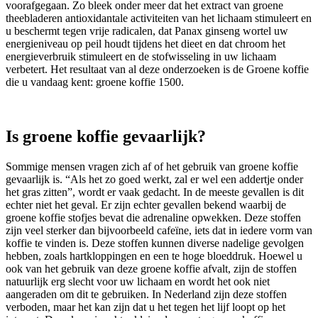
voorafgegaan. Zo bleek onder meer dat het extract van groene
theebladeren antioxidantale activiteiten van het lichaam stimuleert en
u beschermt tegen vrije radicalen, dat Panax ginseng wortel uw
energieniveau op peil houdt tijdens het dieet en dat chroom het
energieverbruik stimuleert en de stofwisseling in uw lichaam
verbetert. Het resultaat van al deze onderzoeken is de Groene koffie
die u vandaag kent: groene koffie 1500.
Is groene koffie gevaarlijk?
Sommige mensen vragen zich af of het gebruik van groene koffie
gevaarlijk is. “Als het zo goed werkt, zal er wel een addertje onder
het gras zitten”, wordt er vaak gedacht. In de meeste gevallen is dit
echter niet het geval. Er zijn echter gevallen bekend waarbij de
groene koffie stofjes bevat die adrenaline opwekken. Deze stoffen
zijn veel sterker dan bijvoorbeeld cafeïne, iets dat in iedere vorm van
koffie te vinden is. Deze stoffen kunnen diverse nadelige gevolgen
hebben, zoals hartkloppingen en een te hoge bloeddruk. Hoewel u
ook van het gebruik van deze groene koffie afvalt, zijn de stoffen
natuurlijk erg slecht voor uw lichaam en wordt het ook niet
aangeraden om dit te gebruiken. In Nederland zijn deze stoffen
verboden, maar het kan zijn dat u het tegen het lijf loopt op het