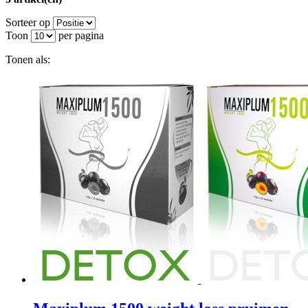
Sorteer op
Toon
per pagina
Tonen als: