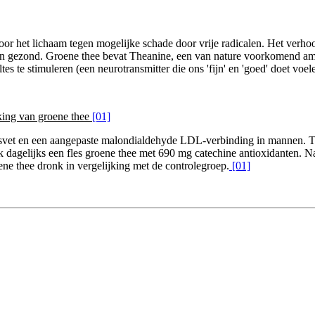
door het lichaam tegen mogelijke schade door vrije radicalen. Het verh
len gezond. Groene thee bevat Theanine, een van nature voorkomend am
 te stimuleren (een neurotransmitter die ons 'fijn' en 'goed' doet voel
rking van groene thee
[01]
amsvet en een aangepaste malondialdehyde LDL-verbinding in mannen. 
 dagelijks een fles groene thee met 690 mg catechine antioxidanten. 
ene thee dronk in vergelijking met de controlegroep.
[01]