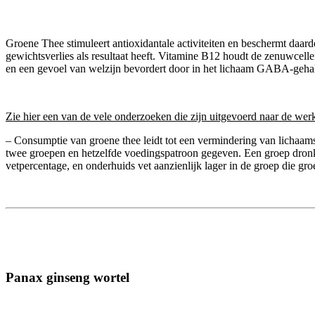
Groene Thee stimuleert antioxidantale activiteiten en beschermt daar
gewichtsverlies als resultaat heeft. Vitamine B12 houdt de zenuwcel
en een gevoel van welzijn bevordert door in het lichaam GABA-gehaltes
Zie hier een van de vele onderzoeken die zijn uitgevoerd naar de we
– Consumptie van groene thee leidt tot een vermindering van licha
twee groepen en hetzelfde voedingspatroon gegeven. Een groep dronk
vetpercentage, en onderhuids vet aanzienlijk lager in de groep die gro
Panax ginseng wortel