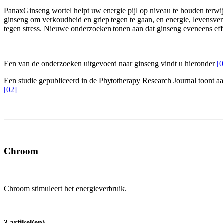
PanaxGinseng wortel helpt uw energie pijl op niveau te houden terwi
ginseng om verkoudheid en griep tegen te gaan, en energie, levensver
tegen stress. Nieuwe onderzoeken tonen aan dat ginseng eveneens effe
Een van de onderzoeken uitgevoerd naar ginseng vindt u hieronder
[0
Een studie gepubliceerd in de Phytotherapy Research Journal toont aan d
[02]
Chroom
Chroom stimuleert het energieverbruik.
3 artikel(en)